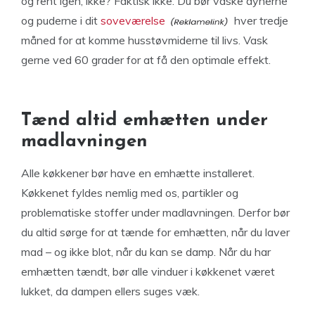
og rent igen, ikke? Faktisk ikke. Du bør vaske dynerne
og puderne i dit
soveværelse
hver tredje
måned for at komme husstøvmiderne til livs. Vask
gerne ved 60 grader for at få den optimale effekt.
Tænd altid emhætten under
madlavningen
Alle køkkener bør have en emhætte installeret.
Køkkenet fyldes nemlig med os, partikler og
problematiske stoffer under madlavningen. Derfor bør
du altid sørge for at tænde for emhætten, når du laver
mad – og ikke blot, når du kan se damp. Når du har
emhætten tændt, bør alle vinduer i køkkenet været
lukket, da dampen ellers suges væk.