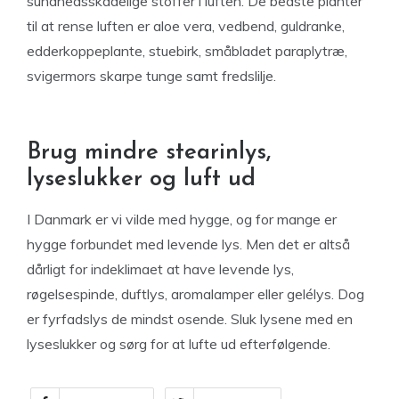
sundhedsskadelige stoffer i luften. De bedste planter
til at rense luften er aloe vera, vedbend, guldranke,
edderkoppeplante, stuebirk, småbladet paraplytræ,
svigermors skarpe tunge samt fredslilje.
Brug mindre stearinlys,
lyseslukker og luft ud
I Danmark er vi vilde med hygge, og for mange er
hygge forbundet med levende lys. Men det er altså
dårligt for indeklimaet at have levende lys,
røgelsespinde, duftlys, aromalamper eller gelélys. Dog
er fyrfadslys de mindst osende. Sluk lysene med en
lyseslukker og sørg for at lufte ud efterfølgende.