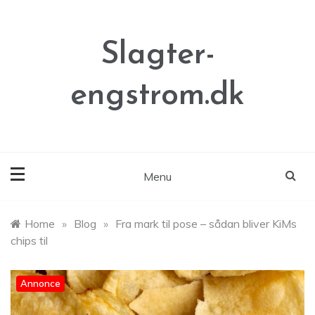
Skip
to
content
Slagter-
engstrom.dk
Menu
Home
»
Blog
»
Fra mark til pose – sådan bliver KiMs
chips til
Annonce