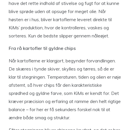
have det rette indhold af stivelse og fugt for at kunne
blive sprøde uden at opsuge for meget olie. Når
høsten er i hus, bliver kartoflerne leveret direkte til
KiMs’ produktion, hvor de kontrolleres, vaskes og
sorteres. Kun de bedste slipper gennem nåleøjet.
Fra rå kartofler til gyldne chips
Når kartoflerne er klargjort, begynder forvandlingen.
De skæres i tynde skiver, skylles og tørres, så de er
klar til stegningen. Temperaturen, tiden og olien er nøje
afstemt, så hver chips får den karakteristiske
sprødhed og gyldne farve, som KiMs er kendt for. Det
kræver præcision og erfaring at ramme den helt rigtige
balance – for her er få sekunders forskel nok til at
ændre både smag og struktur.
Efter stegningen bliver chipsene krydret, og det er her,