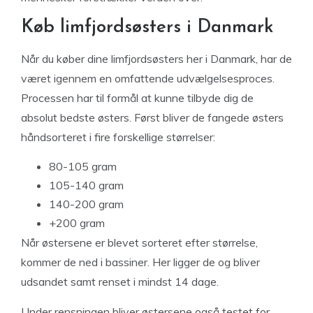
Køb limfjordsøsters i Danmark
Når du køber dine limfjordsøsters her i Danmark, har de
været igennem en omfattende udvælgelsesproces.
Processen har til formål at kunne tilbyde dig de
absolut bedste østers. Først bliver de fangede østers
håndsorteret i fire forskellige størrelser:
80-105 gram
105-140 gram
140-200 gram
+200 gram
Når østersene er blevet sorteret efter størrelse,
kommer de ned i bassiner. Her ligger de og bliver
udsandet samt renset i mindst 14 dage.
Under rensningen bliver østersene også testet for