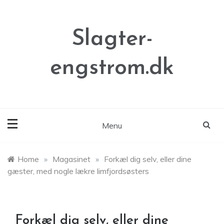
Skip
to
content
Slagter-
engstrom.dk
Menu
Home
»
Magasinet
»
Forkæl dig selv, eller dine
gæster, med nogle lækre limfjordsøsters
Forkæl dig selv, eller dine