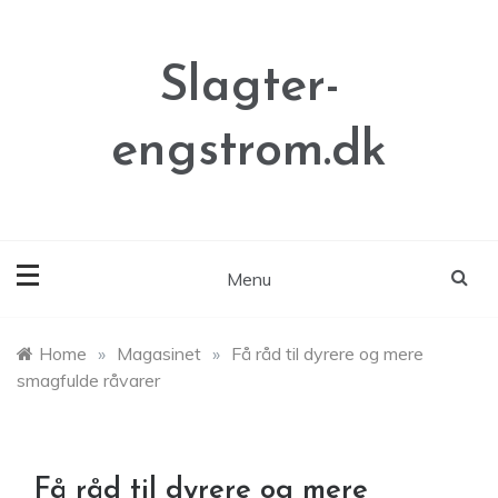
Skip
to
content
Slagter-
engstrom.dk
Menu
Home
»
Magasinet
»
Få råd til dyrere og mere
smagfulde råvarer
Få råd til dyrere og mere